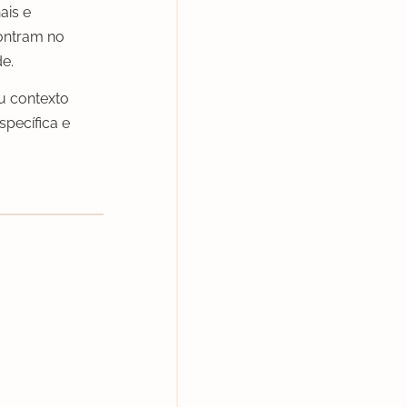
ais e
contram no
de.
eu contexto
pecífica e