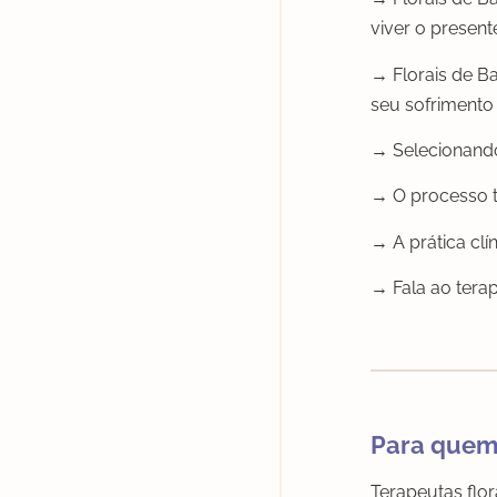
viver o presente
→ Florais de B
seu sofrimento 
→ Selecionando
→ O processo t
→ A prática clí
→ Fala ao tera
Para quem 
Terapeutas flo