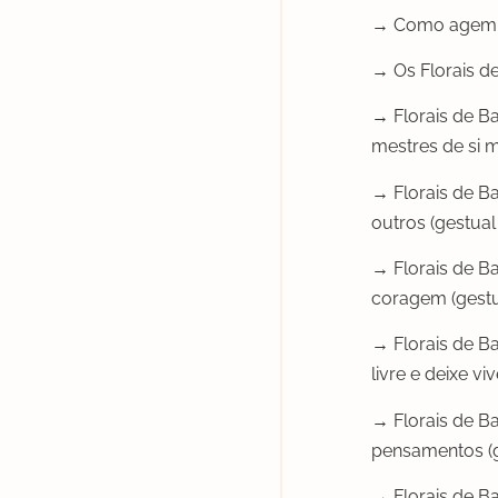
→ Como agem o
→ Os Florais d
→ Florais de Ba
mestres de si m
→ Florais de B
outros (gestual 
→ Florais de B
coragem (gestua
→ Florais de B
livre e deixe vi
→ Florais de B
pensamentos (ge
→ Florais de B