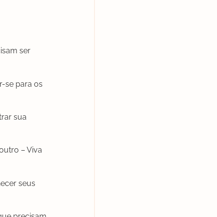
cisam ser
r-se para os
rar sua
outro – Viva
hecer seus
 que precisam