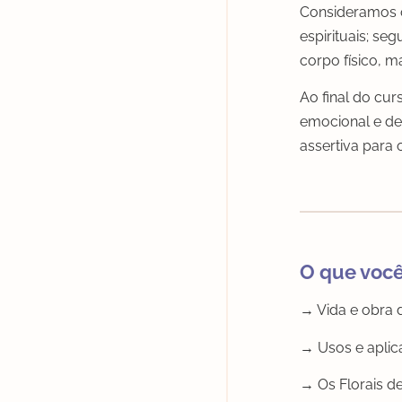
Consideramos o
espirituais; se
corpo físico, 
Ao final do cur
emocional e de
assertiva para 
O que você
→ Vida e obra 
→ Usos e aplic
→ Os Florais d