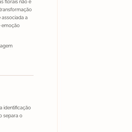
 florais não é
 transformação
é associada a
de emoção
oragem
a identificação
ão separa o