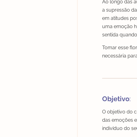
Ao longo das au
a supressão da
em atitudes pos
uma emoção hu
sentida quando
Tomar esse flo
necessária par
Objetivo
:
O objetivo do c
das emoções em 
indivíduo do s