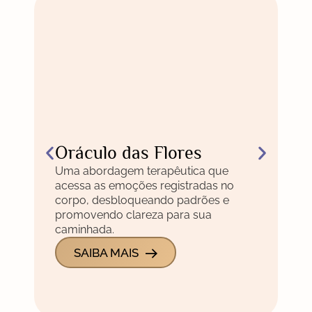
Oráculo das Flores
F
Uma abordagem terapêutica que
C
acessa as emoções registradas no
O 
corpo, desbloqueando padrões e
eq
promovendo clareza para sua
aj
caminhada.
sa
SAIBA MAIS